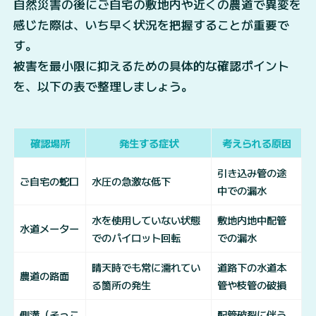
自然災害の後にご自宅の敷地内や近くの農道で異変を
感じた際は、いち早く状況を把握することが重要で
す。
被害を最小限に抑えるための具体的な確認ポイント
を、以下の表で整理しましょう。
確認場所
発生する症状
考えられる原因
引き込み管の途
ご自宅の蛇口
水圧の急激な低下
中での漏水
水を使用していない状態
敷地内地中配管
水道メーター
でのパイロット回転
での漏水
晴天時でも常に濡れてい
道路下の水道本
農道の路面
る箇所の発生
管や枝管の破損
側溝（そっこ
配管破裂に伴う