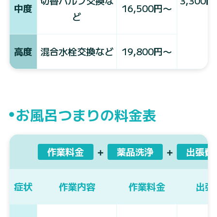
切替バルブ交換な
3,300
中度
16,500円〜
ど
高度
混合水栓交換など
19,800円〜
お風呂つまりの料金表
作業料金
＋
薬品洗浄
＋
出張費
症状
作業内容
作業料金
出張