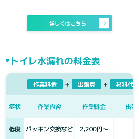
詳しくはこちら
トイレ水漏れの料金表
作業料金
＋
出張費
＋
材料代
症状
作業内容
作業料金
出張
低度
パッキン交換など
2,200円〜