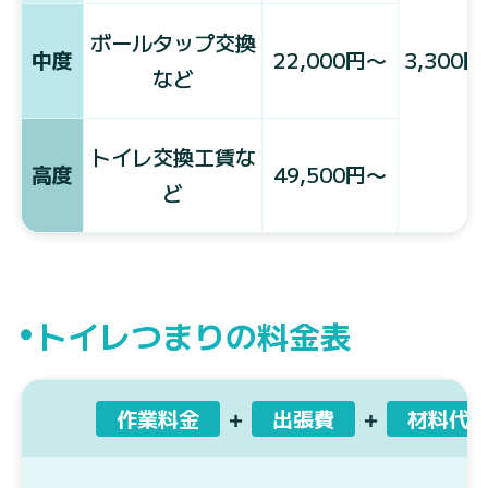
ボールタップ交換
中度
22,000円〜
3,300
など
トイレ交換工賃な
高度
49,500円〜
ど
トイレつまりの料金表
作業料金
＋
出張費
＋
材料代