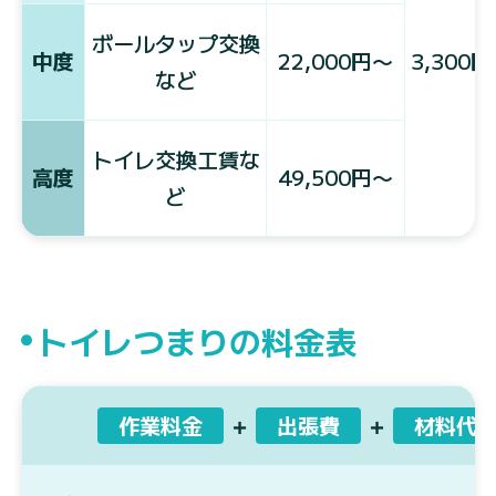
ボールタップ交換
中度
22,000円〜
3,300
など
トイレ交換工賃な
高度
49,500円〜
ど
トイレつまりの料金表
作業料金
＋
出張費
＋
材料代