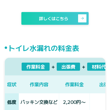
詳しくはこちら
トイレ水漏れの料金表
作業料金
＋
出張費
＋
材料代
症状
作業内容
作業料金
出張
低度
パッキン交換など
2,200円〜