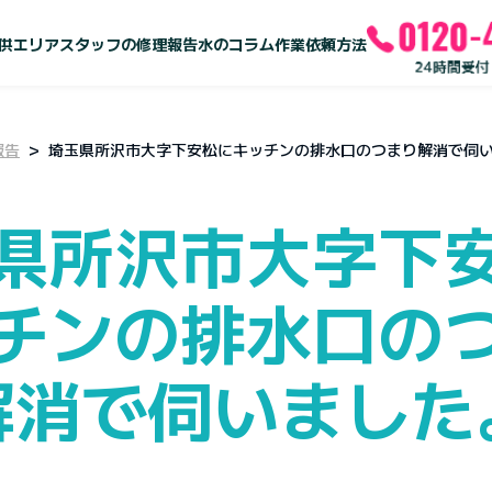
供エリア
スタッフの修理報告
水のコラム
作業依頼方法
報告
埼玉県所沢市大字下安松にキッチンの排水口のつまり解消で伺
り
まり
県所沢市大字下
り
り
チンの排水口の
り
解消で伺いました